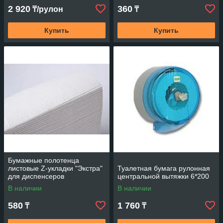
2 920
360
₸/рулон
₸
Купить
Купить
Бумажные полотенца
листовые Z-укладки "Экстра"
Туалетная бумага рулонная
для диспенсеров
центральной вытяжки 6*200
В наличии
В наличии
580
1 760
₸
₸