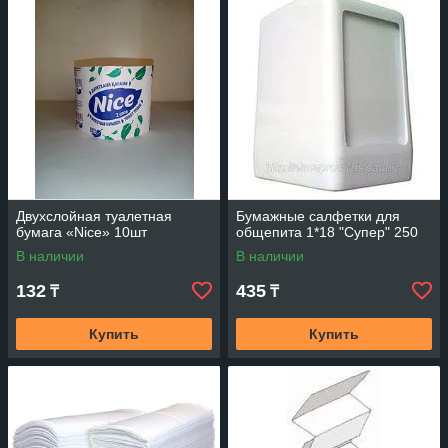
Двухслойная туалетная
Бумажные салфетки для
бумага «Nice» 10шт
общепита 1*18 "Супер" 250
В наличии
В наличии
132
435
₸
₸
Купить
Купить