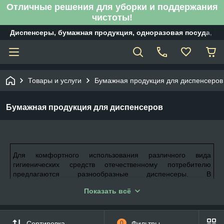
Отличные решения для уборки и поддержания
чистоты!
Диспенсеры, бумажная продукция, одноразовая посуда, б
Товары и услуги
Бумажная продукция для диспенсеров
Бумажная продукция для диспенсеров
Для комфортного использования различного вида
гигиенических средств отечественному потребителю
предлагаются разнообразные диспенсеры. В
приспособлениях для бумаги применяется различного
Показать всё
вида бумажная продукция, обеспечивающая соблюдение
требований гигиены, правил этикета, эстетику сервировки.
Представленные у нас в широком ассортименте туалетная
и гигиеническая бумага, салфетки и бумажные полотенца,
Сортировка
0
Фильтры