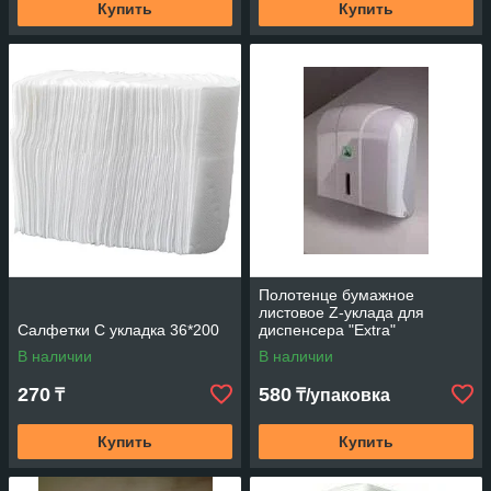
Купить
Купить
Полотенце бумажное
листовое Z-уклада для
Салфетки С укладка 36*200
диспенсера "Extra"
В наличии
В наличии
270
580
₸
₸/упаковка
Купить
Купить