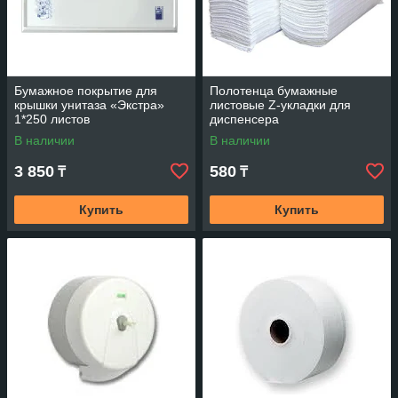
Бумажное покрытие для
Полотенца бумажные
крышки унитаза «Экстра»
листовые Z-укладки для
1*250 листов
диспенсера
В наличии
В наличии
3 850
580
₸
₸
Купить
Купить