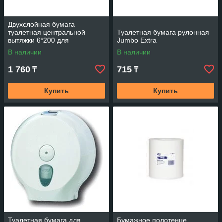
Двухслойная бумага
туалетная центральной
Туалетная бумага рулонная
вытяжки 6*200 для
Jumbo Extra
диспенсеров
В наличии
В наличии
1 760
715
₸
₸
Купить
Купить
Туалетная бумага для
Бумажное полотенце