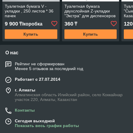
Туалетная бумага V -
Туалетная бумага
Туал
укладки , 250 листов * 36
двухслойная Z-укладки
"Сык
пачек
"Экстра" для диспенсеров
Каза
9 900
360
120
₸/коробка
₸
Купить
Купить
О нас
Рейтинг не сформирован
Менее 5 отзывов за последний год
Работает с 27.07.2014
г. Алматы
Алматинская область Илийский район, село Коккайнар
участок 220, Алматы, Казахстан
Контакты
Сегодня выходной
Показать весь график работы