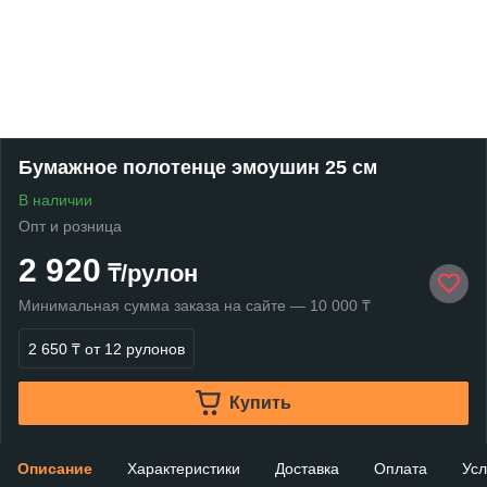
Бумажное полотенце эмоушин 25 см
В наличии
Опт и розница
2 920
₸/рулон
Минимальная сумма заказа на сайте — 10 000 ₸
2 650 ₸
от 12 рулонов
Купить
Описание
Характеристики
Доставка
Оплата
Усл