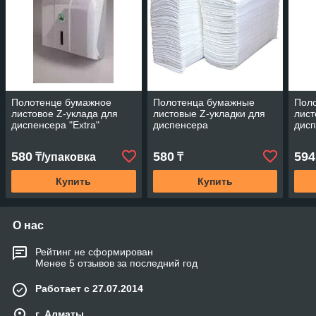
Полотенце бумажное
Полотенца бумажные
Пол
листовое Z-уклада для
листовые Z-укладки для
лист
диспенсера "Extra"
диспенсера
дисп
580
580
594
₸/упаковка
₸
Купить
Купить
О нас
Рейтинг не сформирован
Менее 5 отзывов за последний год
Работает с 27.07.2014
г. Алматы