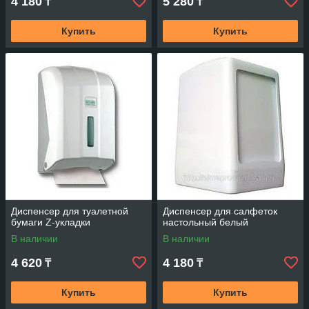
4 180
5 280
₸
₸
Купить
Купить
Диспенсер для туалетной
Диcпенсер для салфеток
бумаги Z-укладки
настольный белый
В наличии
В наличии
4 620
4 180
₸
₸
Купить
Купить