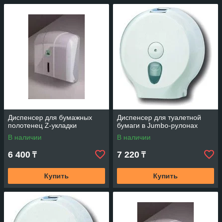
Диспенсер для бумажных
Диспенсер для туалетной
полотенец Z-укладки
бумаги в Jumbo-рулонах
В наличии
В наличии
6 400
7 220
₸
₸
Купить
Купить