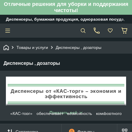
Отличные решения для уборки и поддержания
чистоты!
Диспенсеры, бумажная продукция, одноразовая посуда, б
Товары и услуги
Диспенсеры , дозаторы
Диспенсеры , дозаторы
Диспенсеры от «КАС-торг» – экономия и
эффективность
Показать всё
«КАС-торг» обеспечивает возможность комфортного
использования бумажной продукции гигиенического
назначения в туалетах и ванных. У нас представлены
бумажные диспенсеры от различных производителей в
Сортировка
0
Фильтры