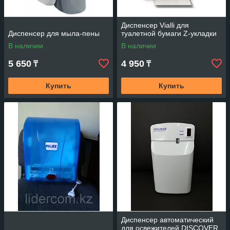
Диспенсер Vialli для
Диспенсер для мыла-пены
туалетной бумаги Z-укладки
В наличии
В наличии
5 650
4 950
₸
₸
Купить
Купить
Диспенсер автоматический
для освежителей DISCOVER