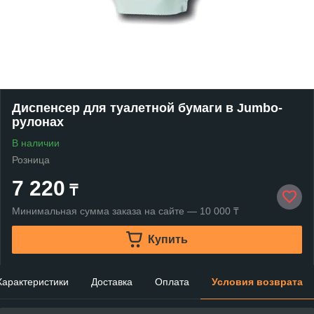
Диспенсер для туалетной бумаги в Jumbo-
рулонах
В наличии
Розница
7 220
₸
Минимальная сумма заказа на сайте — 10 000 ₸
Купить
Характеристики
Доставка
Оплата
Условия возврата