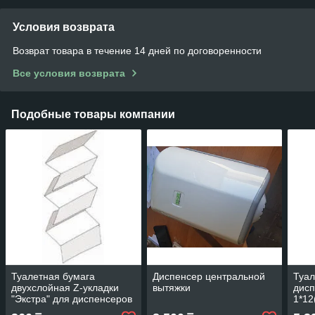
Условия возврата
Возврат товара в течение 14 дней по договоренности
Все условия возврата
Подобные товары компании
Туалетная бумага
Диспенсер центральной
Туал
двухслойная Z-укладки
вытяжки
дисп
"Экстра" для диспенсеров
1*12