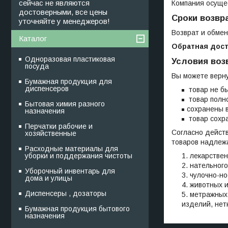
сейчас не являются
Компания осущес
достоверными, все цены
Сроки возвр
уточняйте у менеджеров!
Возврат и обмен
Каталог
Обратная дост
Одноразовая пластиковая
Условия воз
посуда
Вы можете верну
Бумажная продукция для
диспенсеров
товар не бы
товар полно
Бытовая химия разного
сохранены в
назначения
товар сохра
Перчатки рабочие и
Согласно дейст
хозяйственные
товаров надлеж
Расходные материалы для
уборки и поддержания чистоты
лекарствен
нательного
Уборочный инвентарь для
чулочно-но
дома и улицы
животных и
Диспенсеры , дозаторы
метражных 
изделий, нетк
Бумажная продукция бытового
назначения