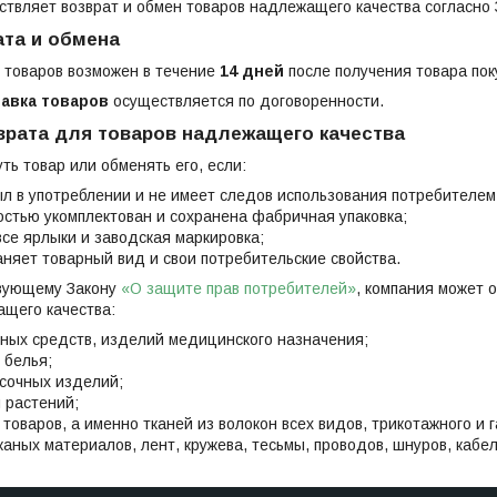
твляет возврат и обмен товаров надлежащего качества согласно
ата и обмена
 товаров возможен в течение
14 дней
после получения товара пок
авка товаров
осуществляется по договоренности.
врата для товаров надлежащего качества
ть товар или обменять его, если:
л в употреблении и не имеет следов использования потребителем: ц
стью укомплектован и сохранена фабричная упаковка;
се ярлыки и заводская маркировка;
няет товарный вид и свои потребительские свойства.
вующему Закону
«О защите прав потребителей»
, компания может 
ащего качества:
ных средств, изделий медицинского назначения;
 белья;
сочных изделий;
 растений;
товаров, а именно тканей из волокон всех видов, трикотажного и 
аных материалов, лент, кружева, тесьмы, проводов, шнуров, кабеле