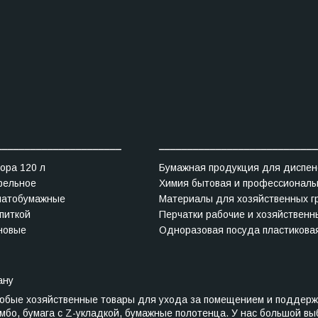
______________________
____________________________
ора 120 л
Бумажная продукция для диспен
фельное
Химия бытовая и профессиональ
чатобумажные
Материалы для хозяйственных г
питкой
Перчатки рабочие и хозяйственн
новые
Одноразовая посуда пластикова
ану
любые хозяйственные товары для ухода за помещением и поддерж
бо, бумага с Z-укладкой, бумажные полотенца. У нас большой выбо