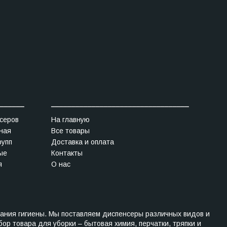
______
__________________________________
серов
На главную
ная
Все товары
рупп
Доставка и оплата
ые
Контакты
я
О нас
ания гигиены. Мы поставляем диспенсеры различных видов и
р товара для уборки – бытовая химия, перчатки, тряпки и