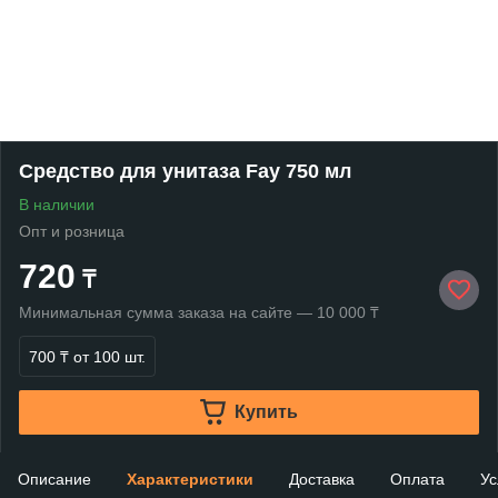
Средство для унитаза Fay 750 мл
В наличии
Опт и розница
720
₸
Минимальная сумма заказа на сайте — 10 000 ₸
700 ₸
от 100 шт.
Купить
Описание
Характеристики
Доставка
Оплата
Ус