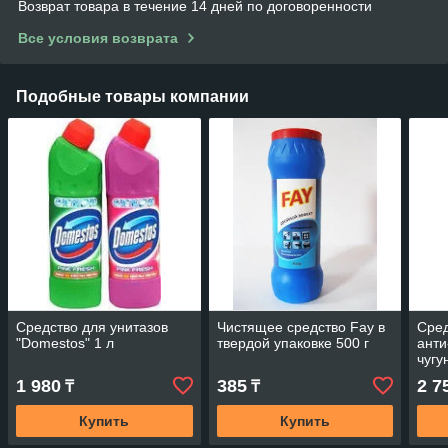
Возврат товара в течение 14 дней по договоренности
Все условия возврата
Подобные товары компании
Средство для унитазов
Чистящее средство Fay в
Сред
"Domestos" 1 л
твердой упаковке 500 г
анти
чугу
600
1 980
385
2 7
₸
₸
Купить
Купить