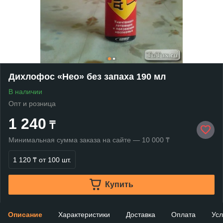
Дихлофос «Нео» без запаха 190 мл
В наличии
Опт и розница
1 240
₸
Минимальная сумма заказа на сайте — 10 000 ₸
1 120 ₸
от 100 шт.
Купить
Описание
Характеристики
Доставка
Оплата
Усл