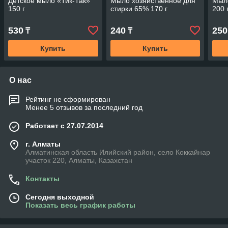
Детское мыло «Тик-Так»
Мыло хозяйственное для
Мыл
150 г
стирки 65% 170 г
200 
530
240
250
₸
₸
Купить
Купить
О нас
Рейтинг не сформирован
Менее 5 отзывов за последний год
Работает с 27.07.2014
г. Алматы
Алматинская область Илийский район, село Коккайнар
участок 220, Алматы, Казахстан
Контакты
Сегодня выходной
Показать весь график работы