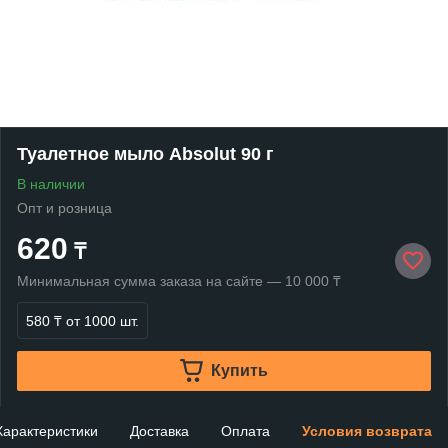
Туалетное мыло Absolut 90 г
В наличии
Опт и розница
620
₸
Минимальная сумма заказа на сайте — 10 000 ₸
580 ₸
от 1000 шт.
Купить
Характеристики
Доставка
Оплата
Условия возврата