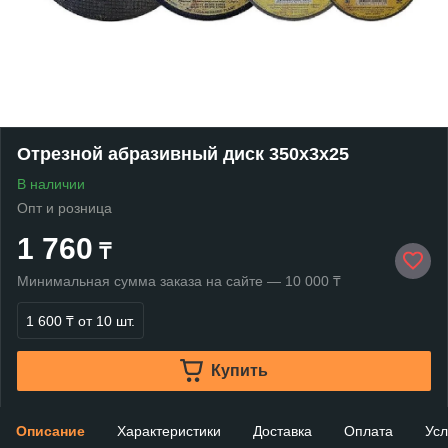
Отрезной абразивный диск 350х3х25
В наличии
Опт и розница
1 760
₸
Минимальная сумма заказа на сайте — 10 000 ₸
1 600 ₸
от 10 шт.
Купить
Описание
Характеристики
Доставка
Оплата
Усл