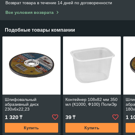
Возврат товара в течение 14 дней по договоренности
Все условия возврата
Подобные товары компании
Шлифовальный
Контейнер 108х82 мм 350
Шли
абразивный диск
мл (К1000, Ф100) ПолиЭр
абра
230х6х22,23
180х
1 320
39
1 1
₸
₸
Купить
Купить