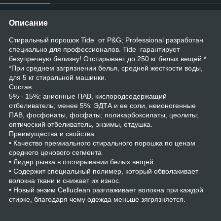
Описание
Стиральный порошок Tide от P&G; Professional разработан
специально для профессионалов. Tide гарантирует
безупречную белизну! Отстирывает до 250 кг белых вещей.*
*При среднем загрязнении белья, средней жесткости воды,
для 5 кг стиральной машинки.
Состав
5% - 15%: анионные ПАВ, кислородсодержащий
отбеливатель; менее 5%: ЭДТА и ее соли, неионогенные
ПАВ, фосфонаты, фосфаты; поликарбоксилаты, цеолиты;
оптический отбеливатель, энзимы, отдушка.
Преимущества и свойства
• Качество премиального стирального порошка по ценам
среднего ценового сегмента
• Лидер рынка в отстирывании белых вещей
• Содержит специальный полимер, который обволакивает
волокна ткани и снижает их износ.
• Новый энзим Celluclean разглаживает волокна при каждой
стирке, благодаря чему одежда меньше зягрязняется.