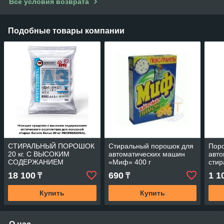
Все условия возврата
Подобные товары компании
СТИРАЛЬНЫЙ ПОРОШОК
Стиральный порошок для
Пор
20 кг. С ВЫСОКИМ
автоматических машин
авто
СОДЕРЖАНИЕМ
«Миф» 400 г
стир
ОПТИЧЕСКОГО
450 
18 100
690
1 1
₸
₸
ОСВЕТЛЕНИЯ ДЛЯ
ОСНОВНОЙ СТИРКИ
Купить
Купить
БЕЛОГО БЕЛЬЯ