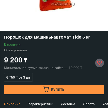
Порошок для машины-автомат Tide 6 кг
В наличии
Опт и розница
9 200
₸
Минимальная сумма заказа на сайте — 10 000 ₸
6 750 ₸
от 3 шт.
Купить
Описание
Характеристики
Доставка
Оплата
Усл