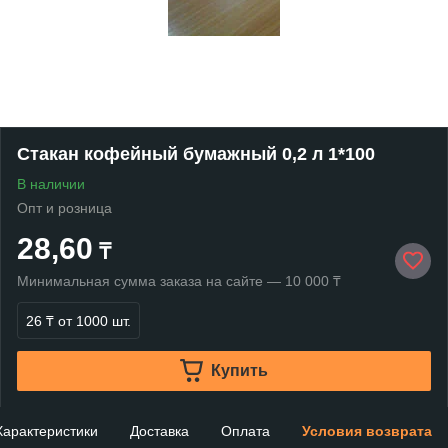
Стакан кофейный бумажный 0,2 л 1*100
В наличии
Опт и розница
28,60
₸
Минимальная сумма заказа на сайте — 10 000 ₸
26 ₸
от 1000 шт.
Купить
Характеристики
Доставка
Оплата
Условия возврата