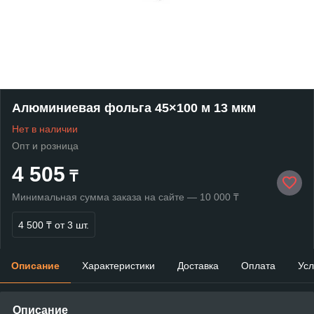
Алюминиевая фольга 45×100 м 13 мкм
Нет в наличии
Опт и розница
4 505
₸
Минимальная сумма заказа на сайте — 10 000 ₸
4 500 ₸
от 3 шт.
Описание
Характеристики
Доставка
Оплата
Усл
Описание