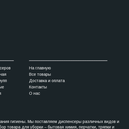
______
__________________________________
серов
На главную
ная
Все товары
рупп
Доставка и оплата
ые
Контакты
я
О нас
ания гигиены. Мы поставляем диспенсеры различных видов и
р товара для уборки – бытовая химия, перчатки, тряпки и