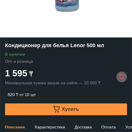
Кондиционер для белья Lenor 500 мл
В наличии
Опт и розница
1 595
₸
Минимальная сумма заказа на сайте — 10 000 ₸
820 ₸
от 10 шт.
Купить
Описание
Характеристики
Доставка
Оплата
Усл