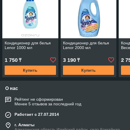
Кондиционер для белья
Кондиционер для белья
Конд
Lenor 1000 мл
Lenor 2000 мл
Весе
1 750
3 190
2 7
₸
₸
Купить
Купить
О нас
Рейтинг не сформирован
Менее 5 отзывов за последний год
Работает с 27.07.2014
г. Алматы
Алматинская область Илийский район, село Коккайнар