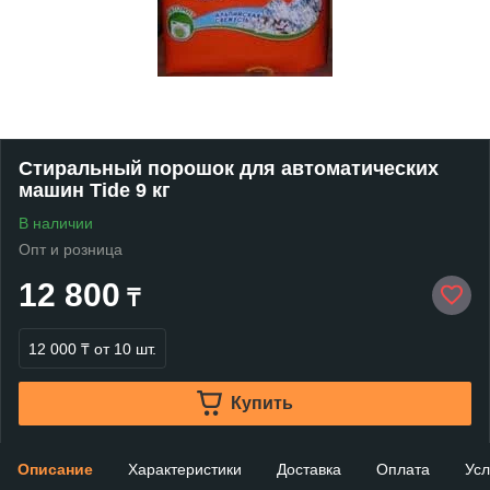
Стиральный порошок для автоматических
машин Tide 9 кг
В наличии
Опт и розница
12 800
₸
12 000 ₸
от 10 шт.
Купить
Описание
Характеристики
Доставка
Оплата
Усл