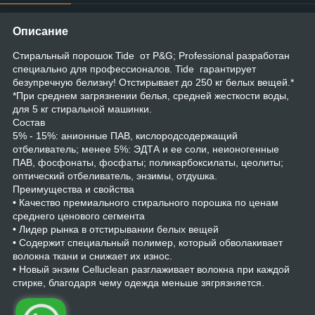
Описание
Стиральный порошок Tide от P&G; Professional разработан
специально для профессионалов. Tide гарантирует
безупречную белизну! Отстирывает до 250 кг белых вещей.*
*При среднем загрязнении белья, средней жесткости воды,
для 5 кг стиральной машинки.
Состав
5% - 15%: анионные ПАВ, кислородсодержащий
отбеливатель; менее 5%: ЭДТА и ее соли, неионогенные
ПАВ, фосфонаты, фосфаты; поликарбоксилаты, цеолиты;
оптический отбеливатель, энзимы, отдушка.
Преимущества и свойства
• Качество премиального стирального порошка по ценам
среднего ценового сегмента
• Лидер рынка в отстирывании белых вещей
• Содержит специальный полимер, который обволакивает
волокна ткани и снижает их износ.
• Новый энзим Celluclean разглаживает волокна при каждой
стирке, благодаря чему одежда меньше зягрязняется.