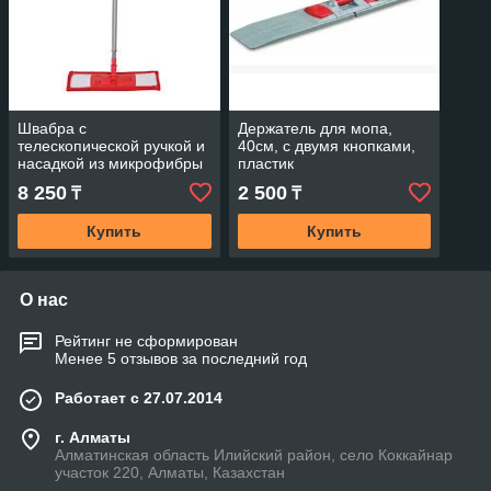
Швабра с
Держатель для мопа,
телескопической ручкой и
40см, с двумя кнопками,
насадкой из микрофибры
пластик
50,40,60 см
8 250
2 500
₸
₸
Купить
Купить
О нас
Рейтинг не сформирован
Менее 5 отзывов за последний год
Работает с 27.07.2014
г. Алматы
Алматинская область Илийский район, село Коккайнар
участок 220, Алматы, Казахстан