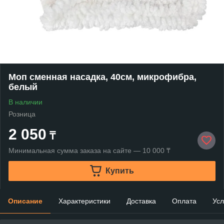
Моп сменная насадка, 40см, микрофибра,
белый
В наличии
Розница
2 050
₸
Минимальная сумма заказа на сайте — 10 000 ₸
Купить
Описание
Характеристики
Доставка
Оплата
Усл