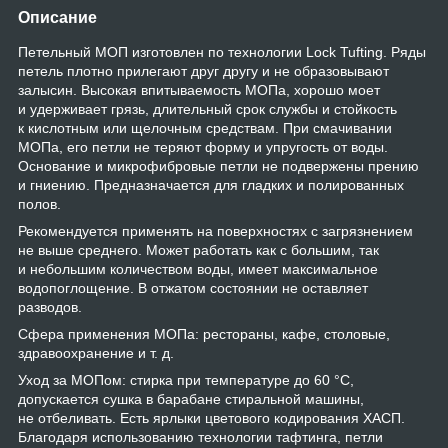
Описание
Петельный МОП изготовлен по технологии Lock Tufting. Ряды
петель плотно прилегают друг другу и не образовывают
залысин. Высокая впитываемость МОПа, хорошо моет
и удерживает грязь, длительный срок службы и стойкость
к кислотным или щелочным средствам. При смачивании
МОПа, его петли не теряют форму и упругость от воды.
Основание и микрофибровые петли не подвержены прению
и гниению. Предназначается для гладких и полированных
полов.
Рекомендуется применять на поверхностях с загрязнением
не выше среднего. Может работать как с большим, так
и небольшим количеством воды, имеет максимальное
водопоглощение. В отжатом состоянии не оставляет
разводов.
Сфера применения МОПа: рестораны, кафе, столовые,
здравоохранение и т. д.
Уход за МОПом: стирка при температуре до 60 °С,
допускается сушка в барабане стиральной машины,
не отбеливать. Есть ярлыки цветового кодирования ХАСП.
Благодаря использованию технологии тафтинга, петли