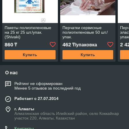
Пакеты полиэтиленовые
Перчатки сервисные
Перч
на 25 кг 25 шт./упак.
полиэтиленовые 50 шт./
элас
(Shivaki)
упак.
упак
860
462
2 4
₸
₸/упаковка
Купить
Купить
О нас
Рейтинг не сформирован
Менее 5 отзывов за последний год
Работает с 27.07.2014
г. Алматы
Алматинская область Илийский район, село Коккайнар
участок 220, Алматы, Казахстан
Контакты