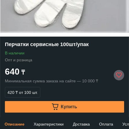
Перчатки сервисные 100шт/упак
В наличии
Опт и розница
640
₸
Минимальная сумма заказа на сайте — 10 000 ₸
420 ₸
от 100 шт.
Купить
Описание
Характеристики
Доставка
Оплата
Усл