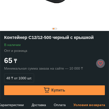
Контейнер С12/12-500 черный с крышкой
В наличии
Опт и розница
65
₸
Минимальная сумма заказа на сайте — 10 000 ₸
48 ₸
от 1000 шт.
Купить
Характеристики
Доставка
Оплата
Условия возврата