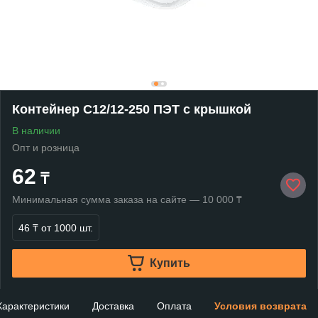
Контейнер С12/12-250 ПЭТ с крышкой
В наличии
Опт и розница
62
₸
Минимальная сумма заказа на сайте — 10 000 ₸
46 ₸
от 1000 шт.
Купить
Характеристики
Доставка
Оплата
Условия возврата