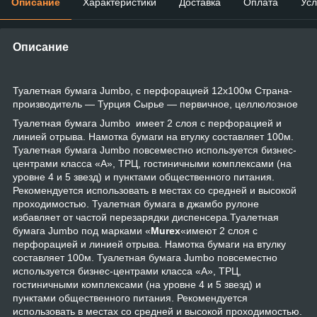
Описание
Характеристики
Доставка
Оплата
Усл
Описание
Туалетная бумага Jumbo, с перфорацией 12х100м Страна-
производитель — Турция Сырье — первичное, целлюлозное
Туалетная бумага Jumbo имеет 2 слоя с перфорацией и
линией отрыва. Намотка бумаги на втулку составляет 100м.
Туалетная бумага Jumbo повсеместно используется бизнес-
центрами класса «А», ТРЦ, гостиничными комплексами (на
уровне 4 и 5 звезд) и пунктами общественного питания.
Рекомендуется использовать в местах со средней и высокой
проходимостью. Туалетная бумага в джамбо рулоне
избавляет от частой перезарядки диспенсера.Туалетная
бумага Jumbo под марками «
Murex
«имеют 2 слоя с
перфорацией и линией отрыва. Намотка бумаги на втулку
составляет 100м. Туалетная бумага Jumbo повсеместно
используется бизнес-центрами класса «А», ТРЦ,
гостиничными комплексами (на уровне 4 и 5 звезд) и
пунктами общественного питания. Рекомендуется
использовать в местах со средней и высокой проходимостью.