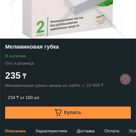
Меламиновая губка
В наличии
Опт и розница
235
₸
Минимальная сумма заказа на сайте — 10 000 ₸
234 ₸
от 100 шт.
Купить
Описание
Характеристики
Доставка
Оплата
Усл